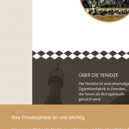
ÜBER DIE YENIDZE
Die Yenidze ist eine ehemalig
Zigarettenfabrik in Dresden,
die heute als Bürogebäude
genutzt wird.
Seit 2014 wird das Objekt von
der EB
Ihre Privatsphäre ist uns wichtig
Immobilienmanagement
bewirtschaftet.