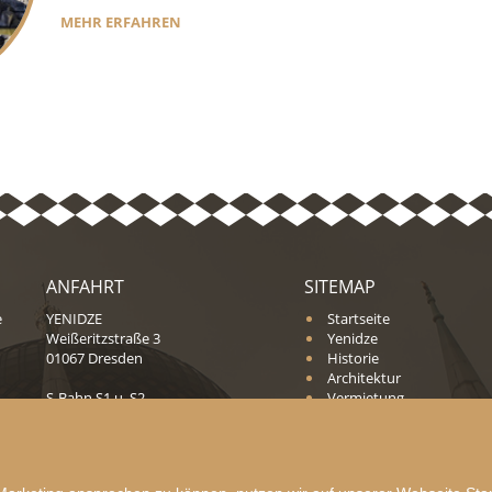
MEHR ERFAHREN
ANFAHRT
SITEMAP
e
YENIDZE
Startseite
Weißeritzstraße 3
Yenidze
01067 Dresden
Historie
Architektur
S-Bahn S1 u. S2,
Vermietung
Tram 1, 2, 3 u. 10 jeweils ab Dresden
Blog
Mitte
Kontakt
Datenschutz
Impressum