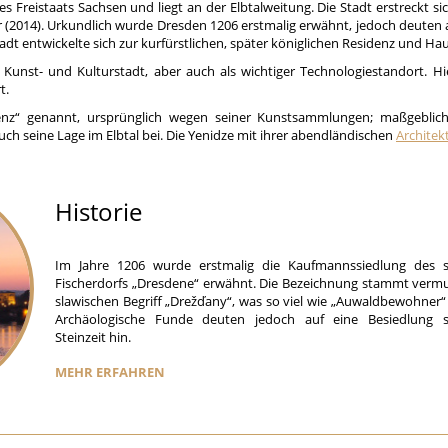
es Freistaats Sachsen und liegt an der Elbtalweitung. Die Stadt erstreckt s
 (2014). Urkundlich wurde Dresden 1206 erstmalig erwähnt, jedoch deuten 
Stadt entwickelte sich zur kurfürstlichen, später königlichen Residenz und H
s Kunst- und Kulturstadt, aber auch als wichtiger Technologiestandort. H
t.
renz“ genannt, ursprünglich wegen seiner Kunstsammlungen; maßgeblic
uch seine Lage im Elbtal bei. Die Yenidze mit ihrer abendländischen
Architek
Historie
Im Jahre 1206 wurde erstmalig die Kaufmannssiedlung des s
Fischerdorfs „Dresdene“ erwähnt. Die Bezeichnung stammt verm
slawischen Begriff „Drežďany“, was so viel wie „Auwaldbewohner“
Archäologische Funde deuten jedoch auf eine Besiedlung 
Steinzeit hin.
MEHR ERFAHREN