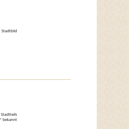
 Stadtbild
tadtteils
a“ bekannt