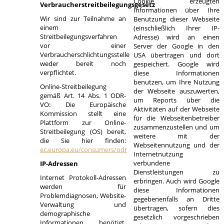
Cookie erzeugten
Verbraucherstreitbeilegungsgesetz
Informationen über Ihre
Wir sind zur Teilnahme an
Benutzung dieser Webseite
einem
(einschließlich Ihrer IP-
Streitbeilegungsverfahren
Adresse) wird an einen
vor einer
Server der Google in den
Verbraucherschlichtungsstelle
USA übertragen und dort
weder bereit noch
gespeichert. Google wird
verpflichtet.
diese Informationen
benutzen, um Ihre Nutzung
Online-Streitbeilegung
der Webseite auszuwerten,
gemäß Art. 14 Abs. 1 ODR-
um Reports über die
VO: Die Europäische
Aktivitäten auf der Webseite
Kommission stellt eine
für die Webseitenbetreiber
Plattform zur Online-
zusammenzustellen und um
Streitbeilegung (OS) bereit,
weitere mit der
die Sie hier finden:
Webseitennutzung und der
ec.europa.eu/consumers/odr
Internetnutzung
verbundene
IP-Adressen
Dienstleistungen zu
Internet Protokoll-Adressen
erbringen. Auch wird Google
werden für
diese Informationen
Problemdiagnosen, Website-
gegebenenfalls an Dritte
Verwaltung und
übertragen, sofern dies
demographische
gesetzlich vorgeschrieben
Informationen benötigt.