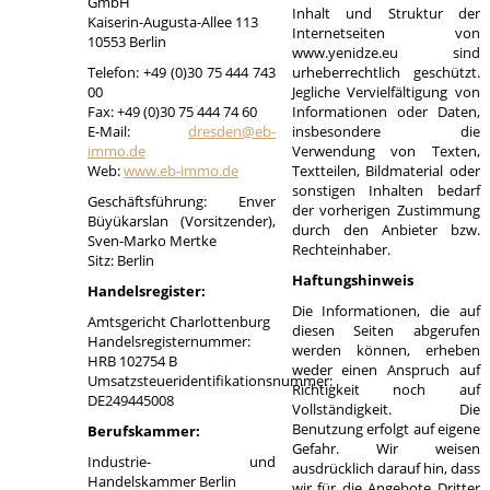
GmbH
Inhalt und Struktur der
Kaiserin-Augusta-Allee 113
Internetseiten von
10553 Berlin
www.yenidze.eu sind
Telefon: +49 (0)30 75 444 743
urheberrechtlich geschützt.
00
Jegliche Vervielfältigung von
Fax: +49 (0)30 75 444 74 60
Informationen oder Daten,
E-Mail:
dresden@eb-
insbesondere die
immo.de
Verwendung von Texten,
Web:
www.eb-immo.de
Textteilen, Bildmaterial oder
sonstigen Inhalten bedarf
Geschäftsführung: Enver
der vorherigen Zustimmung
Büyükarslan (Vorsitzender),
durch den Anbieter bzw.
Sven-Marko Mertke
Rechteinhaber.
Sitz: Berlin
Haftungshinweis
Handelsregister:
Die Informationen, die auf
Amtsgericht Charlottenburg
diesen Seiten abgerufen
Handelsregisternummer:
werden können, erheben
HRB 102754 B
weder einen Anspruch auf
Umsatzsteueridentifikationsnummer:
Richtigkeit noch auf
DE249445008
Vollständigkeit. Die
Benutzung erfolgt auf eigene
Berufskammer:
Gefahr. Wir weisen
Industrie- und
ausdrücklich darauf hin, dass
Handelskammer Berlin
wir für die Angebote Dritter