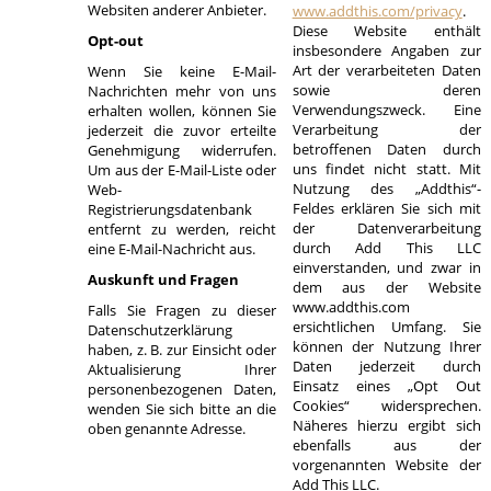
Websiten anderer Anbieter.
www.addthis.com/privacy
.
Diese Website enthält
Opt-out
insbesondere Angaben zur
Art der verarbeiteten Daten
Wenn Sie keine E-Mail-
sowie deren
Nachrichten mehr von uns
Verwendungszweck. Eine
erhalten wollen, können Sie
Verarbeitung der
jederzeit die zuvor erteilte
betroffenen Daten durch
Genehmigung widerrufen.
uns findet nicht statt. Mit
Um aus der E-Mail-Liste oder
Nutzung des „Addthis“-
Web-
Feldes erklären Sie sich mit
Registrierungsdatenbank
der Datenverarbeitung
entfernt zu werden, reicht
durch Add This LLC
eine E-Mail-Nachricht aus.
einverstanden, und zwar in
Auskunft und Fragen
dem aus der Website
www.addthis.com
Falls Sie Fragen zu dieser
ersichtlichen Umfang. Sie
Datenschutzerklärung
können der Nutzung Ihrer
haben, z. B. zur Einsicht oder
Daten jederzeit durch
Aktualisierung Ihrer
Einsatz eines „Opt Out
personenbezogenen Daten,
Cookies“ widersprechen.
wenden Sie sich bitte an die
Näheres hierzu ergibt sich
oben genannte Adresse.
ebenfalls aus der
vorgenannten Website der
Add This LLC.