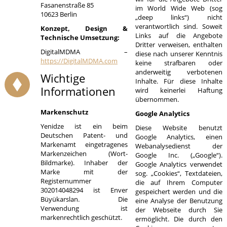
Fasanenstraße 85
im World Wide Web (sog
10623 Berlin
„deep links“) nicht
verantwortlich sind. Soweit
Konzept, Design &
Links auf die Angebote
Technische Umsetzung:
Dritter verweisen, enthalten
DigitalMDMA –
diese nach unserer Kenntnis
https://DigitalMDMA.com
keine strafbaren oder
anderweitig verbotenen
Wichtige
Inhalte. Für diese Inhalte
Informationen
wird keinerlei Haftung
übernommen.
Markenschutz
Google Analytics
Yenidze ist ein beim
Diese Website benutzt
Deutschen Patent- und
Google Analytics, einen
Markenamt eingetragenes
Webanalysedienst der
Markenzeichen (Wort-
Google Inc. („Google“).
Bildmarke). Inhaber der
Google Analytics verwendet
Marke mit der
sog. „Cookies“, Textdateien,
Registernummer
die auf Ihrem Computer
302014048294 ist Enver
gespeichert werden und die
Büyükarslan. Die
eine Analyse der Benutzung
Verwendung ist
der Webseite durch Sie
markenrechtlich geschützt.
ermöglicht. Die durch den