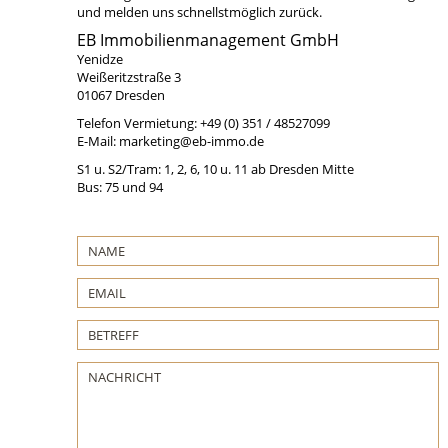
und melden uns schnellstmöglich zurück.
EB Immobilienmanagement GmbH
Yenidze
Weißeritzstraße 3
01067 Dresden
Telefon Vermietung: +49 (0) 351 / 48527099
E-Mail: marketing@eb-immo.de
S1 u. S2/Tram: 1, 2, 6, 10 u. 11 ab Dresden Mitte
Bus: 75 und 94
Bitte lasse dieses Feld leer.
Bitte lasse dieses Feld leer.