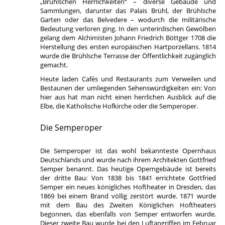
„Brühlschen Herrlichkeiten“ – diverse Gebäude und
Sammlungen, darunter das Palais Brühl, der Brühlsche
Garten oder das Belvedere – wodurch die militärische
Bedeutung verloren ging. In den unterirdischen Gewölben
gelang dem Alchimisten Johann Friedrich Böttger 1708 die
Herstellung des ersten europäischen Hartporzellans. 1814
wurde die Brühlsche Terrasse der Öffentlichkeit zugänglich
gemacht.
Heute laden Cafés und Restaurants zum Verweilen und
Bestaunen der umliegenden Sehenswürdigkeiten ein: Von
hier aus hat man nicht einen herrlichen Ausblick auf die
Elbe, die Katholische Hofkirche oder die Semperoper.
Die Semperoper
Die Semperoper ist das wohl bekannteste Opernhaus
Deutschlands und wurde nach ihrem Architekten Gottfried
Semper benannt. Das heutige Operngebäude ist bereits
der dritte Bau: Von 1838 bis 1841 errichtete Gottfried
Semper ein neues königliches Hoftheater in Dresden, das
1869 bei einem Brand völlig zerstört wurde. 1871 wurde
mit dem Bau des Zweiten Königlichen Hoftheaters
begonnen, das ebenfalls von Semper entworfen wurde.
Dieser zweite Bau wurde bei den Luftangriffen im Februar