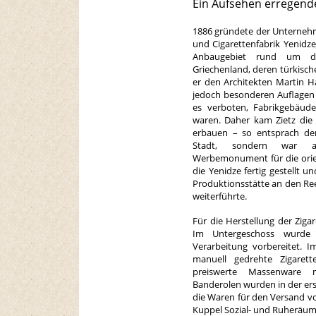
Ein Aufsehen erregend
1886 gründete der Unternehm
und Cigarettenfabrik Yenidze
Anbaugebiet rund um die
Griechenland, deren türkisch
er den Architekten Martin H
jedoch besonderen Auflagen 
es verboten, Fabrikgebäude
waren. Daher kam Zietz die 
erbauen – so entsprach de
Stadt, sondern war au
Werbemonument für die orie
die Yenidze fertig gestellt u
Produktionsstätte an den Re
weiterführte.
Für die Herstellung der Zig
Im Untergeschoss wurde 
Verarbeitung vorbereitet. 
manuell gedrehte Zigarett
preiswerte Massenware ma
Banderolen wurden in der er
die Waren für den Versand vo
Kuppel Sozial- und Ruheräum