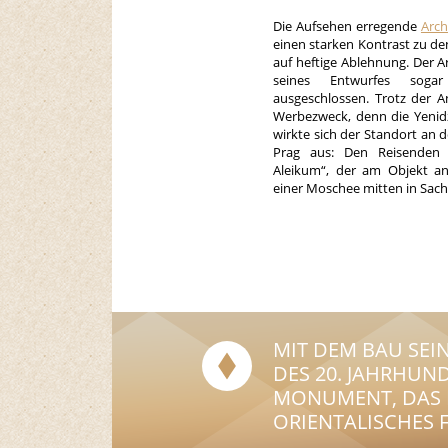
Die Aufsehen erregende
Arch
einen starken Kontrast zu d
auf heftige Ablehnung. Der 
seines Entwurfes sogar
ausgeschlossen. Trotz der A
Werbezweck, denn die Yenidz
wirkte sich der Standort an d
Prag aus: Den Reisenden
Aleikum“, der am Objekt a
einer Moschee mitten in Sac
MIT DEM BAU SEI
DES 20. JAHRHUN
ONUMENT, DAS D
RIENTALISCHES FL