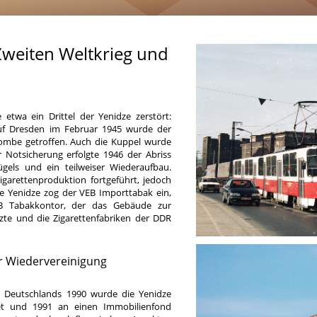
Zweiten Weltkrieg und
etwa ein Drittel der Yenidze zerstört:
uf Dresden im Februar 1945 wurde der
bombe getroffen. Auch die Kuppel wurde
r Notsicherung erfolgte 1946 der Abriss
gels und ein teilweiser Wiederaufbau.
igarettenproduktion fortgeführt, jedoch
die Yenidze zog der VEB Importtabak ein,
EB Tabakkontor, der das Gebäude zur
te und die Zigarettenfabriken der DDR
r Wiedervereinigung
 Deutschlands 1990 wurde die Yenidze
et und 1991 an einen Immobilienfond