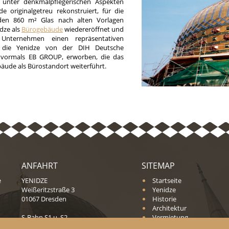
 unter denkmalpflegerischen Aspekten
e originalgetreu rekonstruiert, für die
den 860 m² Glas nach alten Vorlagen
idze als
Bürogebäude
wiedereröffnet und
 Unternehmen einen repräsentativen
e die Yenidze von der DIH Deutsche
vormals EB GROUP, erworben, die das
bäude als Bürostandort weiterführt.
ANFAHRT
SITEMAP
e
YENIDZE
Startseite
Weißeritzstraße 3
Yenidze
01067 Dresden
Historie
Architektur
S-Bahn S1 u. S2,
Vermietung
Tram 1, 2, 3 u. 10 jeweils ab Dresden
Blog