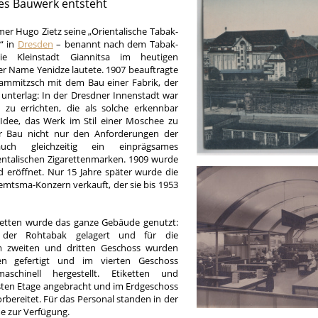
es Bauwerk entsteht
er Hugo Zietz seine „Orientalische Tabak-
“ in
Dresden
– benannt nach dem Tabak-
 Kleinstadt Giannitsa im heutigen
er Name Yenidze lautete. 1907 beauftragte
ammitzsch mit dem Bau einer Fabrik, der
unterlag: In der Dresdner Innenstadt war
 zu errichten, die als solche erkennbar
Idee, das Werk im Stil einer Moschee zu
r Bau nicht nur den Anforderungen der
ch gleichzeitig ein einprägsames
ntalischen Zigarettenmarken. 1909 wurde
nd eröffnet. Nur 15 Jahre später wurde die
emtsma-Konzern verkauft, der sie bis 1953
aretten wurde das ganze Gebäude genutzt:
der Rohtabak gelagert und für die
Im zweiten und dritten Geschoss wurden
en gefertigt und im vierten Geschoss
schinell hergestellt. Etiketten und
sten Etage angebracht und im Erdgeschoss
rbereitet. Für das Personal standen in der
e zur Verfügung.