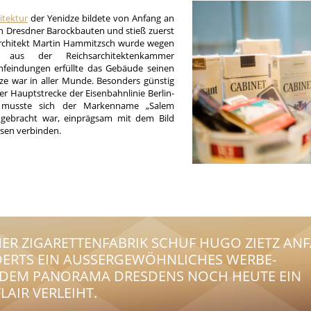
itektur
der Yenidze bildete von Anfang an
en Dresdner Barockbauten und stieß zuerst
Architekt Martin Hammitzsch wurde wegen
 aus der Reichsarchitektenkammer
nfeindungen erfüllte das Gebäude seinen
e war in aller Munde. Besonders günstig
er Hauptstrecke der Eisenbahnlinie Berlin-
 musste sich der Markenname „Salem
ngebracht war, einprägsam mit dem Bild
hsen verbinden.
NER ZIGARETTENFABRIK SCHUF HUGO ZIETZ AN
DERTS EIN AUSSERGEWÖHNLICHES WERBE- M
EM PANORAMA DRESDENS NOCH HEUTE EIN O
AIR VERLEIHT.