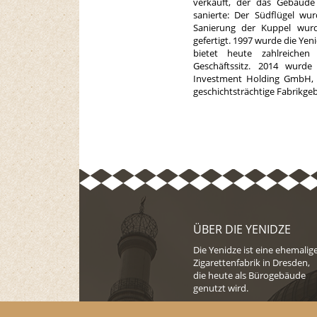
verkauft, der das Gebäude
sanierte: Der Südflügel wurd
Sanierung der Kuppel wur
gefertigt. 1997 wurde die Yen
bietet heute zahlreichen
Geschäftssitz. 2014 wurd
Investment Holding GmbH, 
geschichtsträchtige Fabrikge
ÜBER DIE YENIDZE
Die Yenidze ist eine ehemalig
Zigarettenfabrik in Dresden,
die heute als Bürogebäude
genutzt wird.
Seit 2014 wird das Objekt von