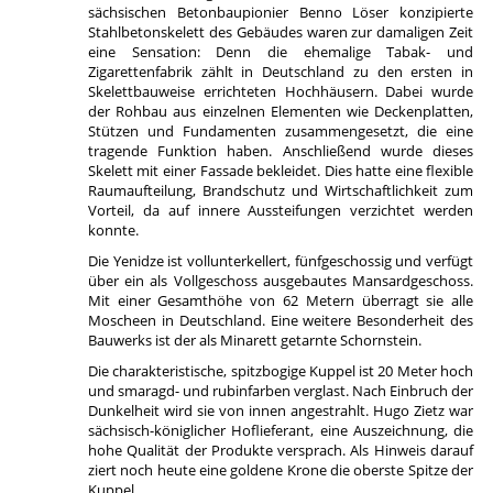
sächsischen Betonbaupionier Benno Löser konzipierte
Stahlbetonskelett des Gebäudes waren zur damaligen Zeit
eine Sensation: Denn die ehemalige Tabak- und
Zigarettenfabrik zählt in Deutschland zu den ersten in
Skelettbauweise errichteten Hochhäusern. Dabei wurde
der Rohbau aus einzelnen Elementen wie Deckenplatten,
Stützen und Fundamenten zusammengesetzt, die eine
tragende Funktion haben. Anschließend wurde dieses
Skelett mit einer Fassade bekleidet. Dies hatte eine flexible
Raumaufteilung, Brandschutz und Wirtschaftlichkeit zum
Vorteil, da auf innere Aussteifungen verzichtet werden
konnte.
Die Yenidze ist vollunterkellert, fünfgeschossig und verfügt
über ein als Vollgeschoss ausgebautes Mansardgeschoss.
Mit einer Gesamthöhe von 62 Metern überragt sie alle
Moscheen in Deutschland. Eine weitere Besonderheit des
Bauwerks ist der als Minarett getarnte Schornstein.
Die charakteristische, spitzbogige Kuppel ist 20 Meter hoch
und smaragd- und rubinfarben verglast. Nach Einbruch der
Dunkelheit wird sie von innen angestrahlt. Hugo Zietz war
sächsisch-königlicher Hoflieferant, eine Auszeichnung, die
hohe Qualität der Produkte versprach. Als Hinweis darauf
ziert noch heute eine goldene Krone die oberste Spitze der
Kuppel.