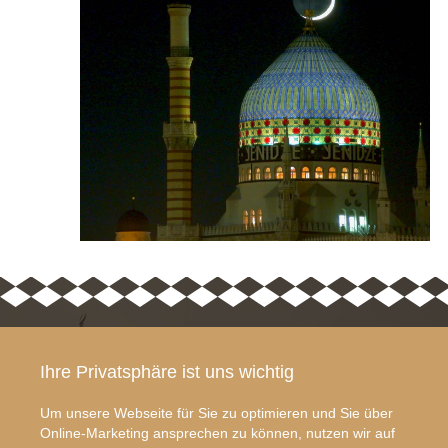
ÜBER DIE YENIDZE
ANFAHRT
Ihre Privatsphäre ist uns wichtig
Die Yenidze ist eine
YENIDZE
ehemalige
Weißeritzstraße 3
Um unsere Webseite für Sie zu optimieren und Sie über
Zigarettenfabrik in
01067 Dresden
Online-Marketing ansprechen zu können, nutzen wir auf
Dresden, die heute als