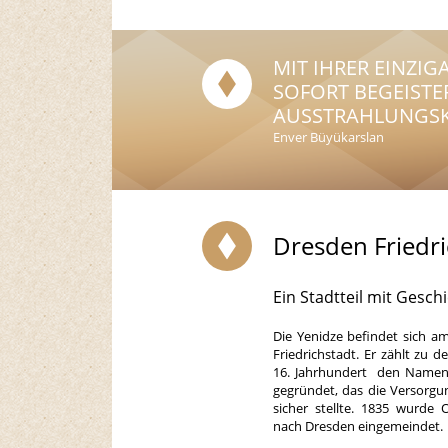
MIT IHRER EINZIG
SOFORT BEGEISTE
AUSSTRAHLUNGSK
Enver Büyükarslan
Dresden Friedri
Ein Stadtteil mit Gesch
Die Yenidze befindet sich am
Friedrichstadt. Er zählt zu 
16. Jahrhundert den Namen 
gegründet, das die Versorg
sicher stellte. 1835 wurde
nach Dresden eingemeindet.