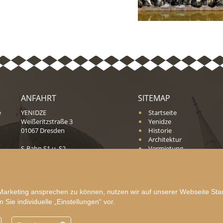
ANFAHRT
SITEMAP
e
YENIDZE
Startseite
Weißeritzstraße 3
Yenidze
01067 Dresden
Historie
Architektur
S-Bahn S1 u. S2,
Vermietung
Tram 1, 2, 3 u. 10 jeweils ab Dresden
Blog
Mitte
Kontakt
Datenschutz
Impressum
Marketing ansprechen zu können, nutzen wir auf unserer Webseite Stan
Sie individuelle „Einstellungen“ vor.