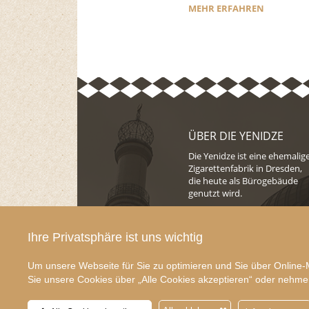
MEHR ERFAHREN
ÜBER DIE YENIDZE
Die Yenidze ist eine ehemalig
Zigarettenfabrik in Dresden,
die heute als Bürogebäude
genutzt wird.
Seit 2014 wird das Objekt von
der EB
Ihre Privatsphäre ist uns wichtig
Immobilienmanagement
bewirtschaftet.
Um unsere Webseite für Sie zu optimieren und Sie über Online-
Sie unsere Cookies über „Alle Cookies akzeptieren“ oder nehmen 