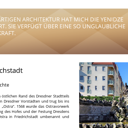
ARTIGEN ARCHITEKTUR HAT MICH DIE YENIDZE
RT. SIE VERFÜGT ÜBER EINE SO UNGLAUBLICHE
RAFT.
chstadt
ichte
 östlichen Rand des Dresdner Stadtteils
den Dresdner Vorstädten und trug bis ins
„Ostra“. 1568 wurde das Ostravorwerk
ung des Hofes und der Festung Dresdens
 Ostra in Friedrichstadt umbenannt und