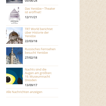
05/06/24
Das Yenidze • Theater
ist eröffnet!
12/11/21
TRT World berichtet
über Historie der
Yenidze
22/03/18
Russisches Fernsehen
besucht Yenidze
27/02/18
Nachts sind die
Augen am größten:
19. Museumnacht
Dresden
13/09/17
Alle Nachrichten anzeigen