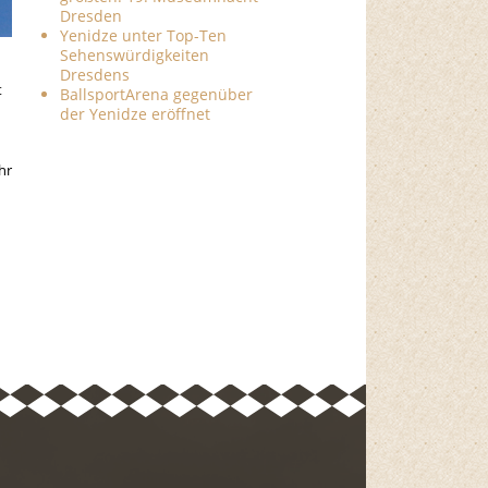
Dresden
Yenidze unter Top-Ten
Sehenswürdigkeiten
Dresdens
t
BallsportArena gegenüber
der Yenidze eröffnet
hr