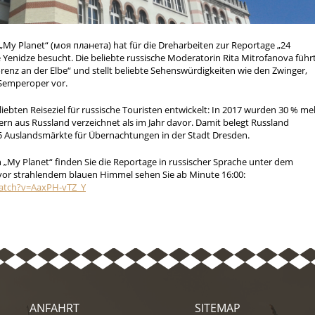
„My Planet“ (моя планета) hat für die Dreharbeiten zur Reportage „24
 Yenidze besucht. Die beliebte russische Moderatorin Rita Mitrofanova führ
renz an der Elbe“ und stellt beliebte Sehenswürdigkeiten wie den Zwinger,
Semperoper vor.
iebten Reiseziel für russische Touristen entwickelt: In 2017 wurden 30 % me
 aus Russland verzeichnet als im Jahr davor. Damit belegt Russland
 15 Auslandsmärkte für Übernachtungen in der Stadt Dresden.
My Planet“ finden Sie die Reportage in russischer Sprache unter dem
 vor strahlendem blauen Himmel sehen Sie ab Minute 16:00:
atch?v=AaxPH-vTZ_Y
ANFAHRT
SITEMAP