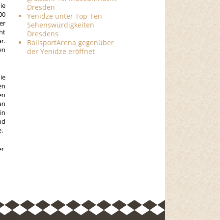
ie
Dresden
00
Yenidze unter Top-Ten
er
Sehenswürdigkeiten
ht
Dresdens
r.
BallsportArena gegenüber
en
der Yenidze eröffnet
ie
en
en
an
in
nd
.
er