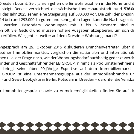
resden boomt: Seit Jahren gehen die Einwohnerzahlen in die Höhe und d
teigt. Derzeit verzeichnet die sächsische Landeshauptstadt rund 536.0
 das Jahr 2025 sehen eine Steigerung auf 580.000 vor. Die Zahl der Dresdn
 bei rund 293.000. In guten und sehr guten Lagen kann die Nachfrage nic
nt werden. Besonders Wohnungen mit 3 bis 5 Zimmern sind ra
 oft viel Geduld und müssen höhere Ausgaben akzeptieren, um sich d
 erfüllen. Wie geht es weiter auf dem Dresdner Wohnungsmarkt?
engespräch am 29. Oktober 2015 diskutieren Branchenvertreter über d
esdner Immobilienmarktes, vergleichen die nationalen und international
 u. a. der Frage nach, wie der Wohnungsbedarf nachhaltig gedeckt werd
ründer und Geschäftsführer der EB GROUP, nimmt als Podiumsteilnehmer 
d bringt seine über 20-jährige Expertise auf dem Immobilienmarkt 
EB GROUP ist eine Unternehmensgruppe aus der Immobilienbranche u
- und Gewerbeobjekte in Berlin, Potsdam in Dresden – darunter die Yenidze
r Immobiliengespräch sowie zu Anmeldemöglichkeiten finden Sie auf d