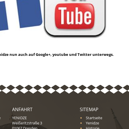
nidze nun auch auf Google+, youtube und Twitter unterwegs.
ANFAHRT
SITEMAP
e
YENIDZE
Startseite
Weißeritzstraße 3
Yenidze
01067 Dresden
Historie