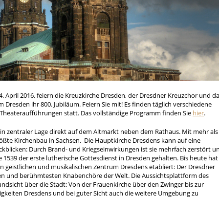
. April 2016, feiern die Kreuzkirche Dresden, der Dresdner Kreuzchor und d
resden ihr 800. Jubiläum. Feiern Sie mit! Es finden täglich verschiedene
 Theateraufführungen statt. Das vollständige Programm finden Sie
hier
.
 in zentraler Lage direkt auf dem Altmarkt neben dem Rathaus. Mit mehr als
 größte Kirchenbau in Sachsen. Die Hauptkirche Dresdens kann auf eine
ckblicken: Durch Brand- und Kriegseinwirkungen ist sie mehrfach zerstört u
 1539 der erste lutherische Gottesdienst in Dresden gehalten. Bis heute hat
n geistlichen und musikalischen Zentrum Dresdens etabliert: Der Dresdner
sten und berühmtesten Knabenchöre der Welt. Die Aussichtsplattform des
undsicht über die Stadt: Von der Frauenkirche über den Zwinger bis zur
igkeiten Dresdens und bei guter Sicht auch die weitere Umgebung zu