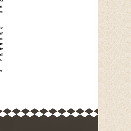
ht
r.
en
ie
en
en
an
in
nd
.
er