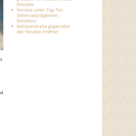
Dresden
Yenidze unter Top-Ten
Sehenswürdigkeiten
Dresdens
BallsportArena gegenüber
der Yenidze eröffnet
as
nd