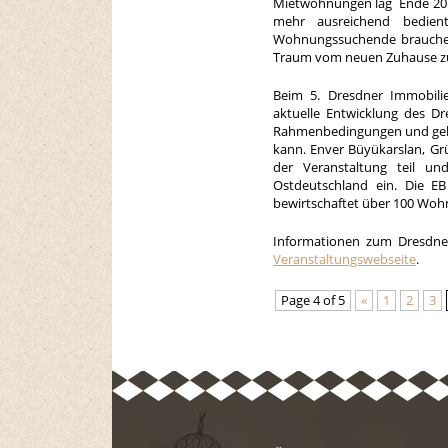
Mietwohnungen lag Ende 2014
mehr ausreichend bedie
Wohnungssuchende brauchen
Traum vom neuen Zuhause zu
Beim 5. Dresdner Immobili
aktuelle Entwicklung des Dr
Rahmenbedingungen und gehen
kann. Enver Büyükarslan, G
der Veranstaltung teil un
Ostdeutschland ein. Die 
bewirtschaftet über 100 Wohn
Informationen zum Dresdne
Veranstaltungswebseite
.
Page 4 of 5
«
1
2
3