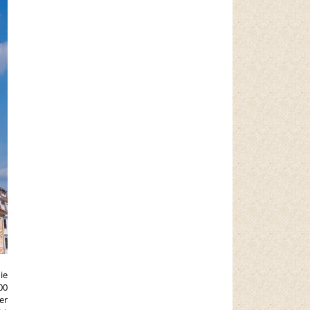
ie
00
er