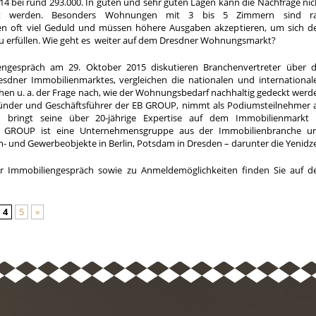
 bei rund 293.000. In guten und sehr guten Lagen kann die Nachfrage nic
nt werden. Besonders Wohnungen mit 3 bis 5 Zimmern sind ra
 oft viel Geduld und müssen höhere Ausgaben akzeptieren, um sich d
 erfüllen. Wie geht es weiter auf dem Dresdner Wohnungsmarkt?
engespräch am 29. Oktober 2015 diskutieren Branchenvertreter über d
esdner Immobilienmarktes, vergleichen die nationalen und international
 u. a. der Frage nach, wie der Wohnungsbedarf nachhaltig gedeckt werd
ründer und Geschäftsführer der EB GROUP, nimmt als Podiumsteilnehmer 
d bringt seine über 20-jährige Expertise auf dem Immobilienmarkt 
EB GROUP ist eine Unternehmensgruppe aus der Immobilienbranche u
- und Gewerbeobjekte in Berlin, Potsdam in Dresden – darunter die Yenidze
r Immobiliengespräch sowie zu Anmeldemöglichkeiten finden Sie auf d
4
5
»