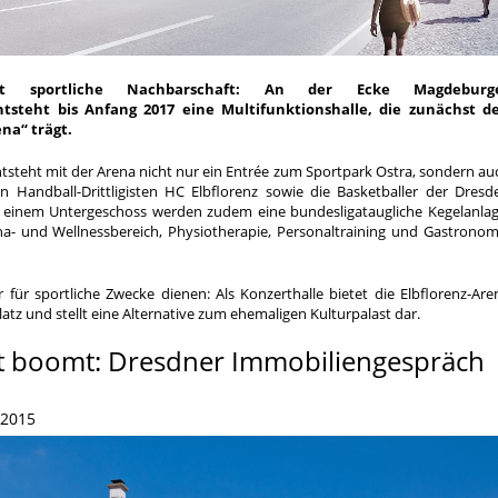
 sportliche Nachbarschaft: An der Ecke Magdeburg
ntsteht bis Anfang 2017 eine Multifunktionshalle, die zunächst d
ena“ trägt.
ntsteht mit der Arena nicht nur ein Entrée zum Sportpark Ostra, sondern au
en Handball-Drittligisten HC Elbflorenz sowie die Basketballer der Dresd
d einem Untergeschoss werden zudem eine bundesligataugliche Kegelanlag
na- und Wellnessbereich, Physiotherapie, Personaltraining und Gastronom
r für sportliche Zwecke dienen: Als Konzerthalle bietet die Elbflorenz-Are
atz und stellt eine Alternative zum ehemaligen Kulturpalast dar.
 boomt: Dresdner Immobiliengespräch
 2015