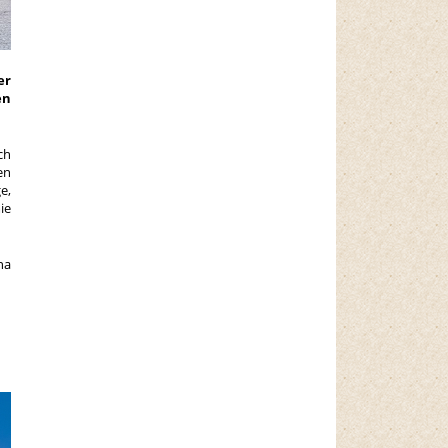
er
en
ch
en
e,
ie
na